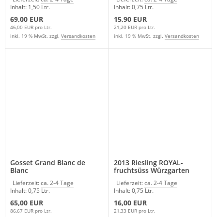
Inhalt: 1,50 Ltr.
Inhalt: 0,75 Ltr.
69,00 EUR
15,90 EUR
46,00 EUR pro Ltr.
21,20 EUR pro Ltr.
inkl. 19 % MwSt. zzgl.
Versandkosten
inkl. 19 % MwSt. zzgl.
Versandkosten
Gosset Grand Blanc de
2013 Riesling ROYAL-
Blanc
fruchtsüss Würzgarten
Auslese Weingut Trossen
Lieferzeit:
ca. 2-4 Tage
Lieferzeit:
ca. 2-4 Tage
Mosel Deutschland
Inhalt: 0,75 Ltr.
Inhalt: 0,75 Ltr.
65,00 EUR
16,00 EUR
86,67 EUR pro Ltr.
21,33 EUR pro Ltr.