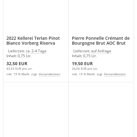
2022 Kellerei Terlan Pinot
Pierre Ponnelle Crémant de
Bianco Vorberg Riserva
Bourgogne Brut AOC Brut
Südtirol / Italien
Lieferzeit:
ca. 2-4 Tage
Lieferzeit:
auf Anfrage
Inhalt: 0,75 Ltr.
Inhalt: 0,75 Ltr.
32,50 EUR
19,50 EUR
43,33 EUR pro Ltr.
26,00 EUR pro Ltr.
inkl. 19 % MwSt. zzgl.
Versandkosten
inkl. 19 % MwSt. zzgl.
Versandkosten