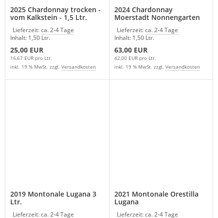
2025 Chardonnay trocken -
2024 Chardonnay
vom Kalkstein - 1,5 Ltr.
Moerstadt Nonnengarten
Weingut Milch
Reserve 1,5 Ltr. Weingut
Lieferzeit:
ca. 2-4 Tage
Lieferzeit:
ca. 2-4 Tage
Milch
Inhalt: 1,50 Ltr.
Inhalt: 1,50 Ltr.
25,00 EUR
63,00 EUR
16,67 EUR pro Ltr.
42,00 EUR pro Ltr.
inkl. 19 % MwSt. zzgl.
Versandkosten
inkl. 19 % MwSt. zzgl.
Versandkosten
2019 Montonale Lugana 3
2021 Montonale Orestilla
Ltr.
Lugana
Lieferzeit:
ca. 2-4 Tage
Lieferzeit:
ca. 2-4 Tage